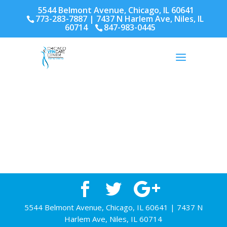
5544 Belmont Avenue, Chicago, IL 60641
773-283-7887
| 7437 N Harlem Ave, Niles, IL
60714
847-983-0445
5544 Belmont Avenue, Chicago, IL 60641 | 7437 N
Harlem Ave, Niles, IL 60714